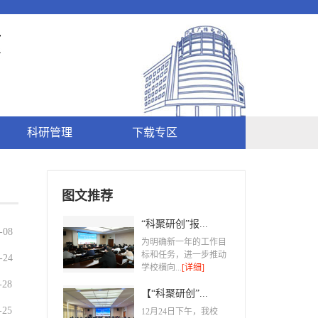
科研管理
下载专区
图文推荐
“科聚研创”报...
1-08
为明确新一年的工作目
标和任务，进一步推动
2-24
学校横向...
[详细]
1-28
【“科聚研创”...
1-25
​12月24日下午，我校