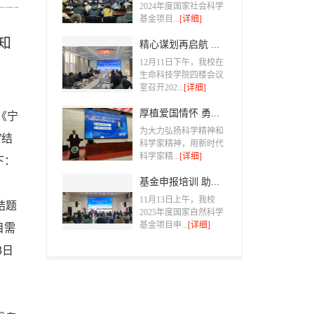
2024年度国家社会科学
基金项目...
[详细]
知
精心谋划再启航 ...
12月11日下午，我校在
生命科技学院四楼会议
室召开202...
[详细]
厚植爱国情怀 勇...
《宁
为大力弘扬科学精神和
”结
科学家精神，用新时代
科学家精...
[详细]
下：
基金申报培训 助...
11月13日上午，我校
结题
2025年度国家自然科学
基金项目申...
[详细]
目需
8日