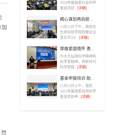
2024年度国家社会科学
基金项目...
[详细]
能
精心谋划再启航 ...
参加
12月11日下午，我校在
生命科技学院四楼会议
室召开202...
[详细]
厚植爱国情怀 勇...
为大力弘扬科学精神和
科学家精神，用新时代
科学家精...
[详细]
基金申报培训 助...
11月13日上午，我校
2025年度国家自然科学
基金项目申...
[详细]
自然