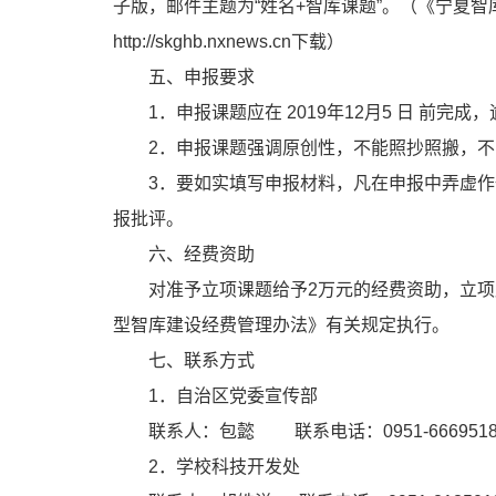
子版，邮件主题为“姓名+智库课题”。（《宁夏
http://skghb.nxnews.cn下载）
五、申报要求
1．申报课题应在 2019年12月5 日 前完
2．申报课题强调原创性，不能照抄照搬，
3．要如实填写申报材料，凡在申报中弄虚
报批评。
六、经费资助
对准予立项课题给予2万元的经费资助，立
型智库建设经费管理办法》有关规定执行。
七、联系方式
1．自治区党委宣传部
联系人：包懿 联系电话：0951-666951
2．学校科技开发处