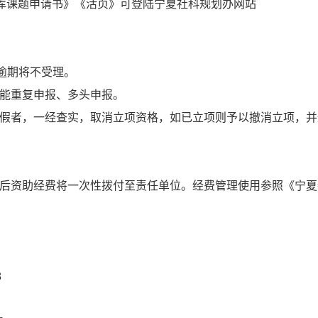
智库课题申请书》《活页》可登陆宁夏社科规划办网站
成，逾期将不受理。
不能重复申报、多头申报。
作假者，一经查实，取消立项资格，如已立项则予以撤消立项，并
项后资助经费将一次性拨付至责任单位。经费管理使用参照《宁夏
8