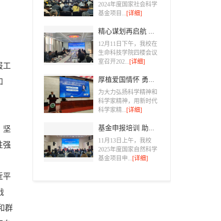
2024年度国家社会科学
基金项目...
[详细]
精心谋划再启航 ...
12月11日下午，我校在
生命科技学院四楼会议
室召开202...
[详细]
报工
厚植爱国情怀 勇...
如
为大力弘扬科学精神和
科学家精神，用新时代
科学家精...
[详细]
基金申报培训 助...
，坚
11月13日上午，我校
性强
2025年度国家自然科学
基金项目申...
[详细]
近平
战
和群