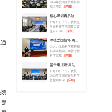
2024年度国家社会科学
基金项目...
[详细]
精心谋划再启航 ...
12月11日下午，我校在
生命科技学院四楼会议
室召开202...
[详细]
厚植爱国情怀 勇...
议通
为大力弘扬科学精神和
科学家精神，用新时代
科学家精...
[详细]
基金申报培训 助...
11月13日上午，我校
2025年度国家自然科学
基金项目申...
[详细]
法院
 部