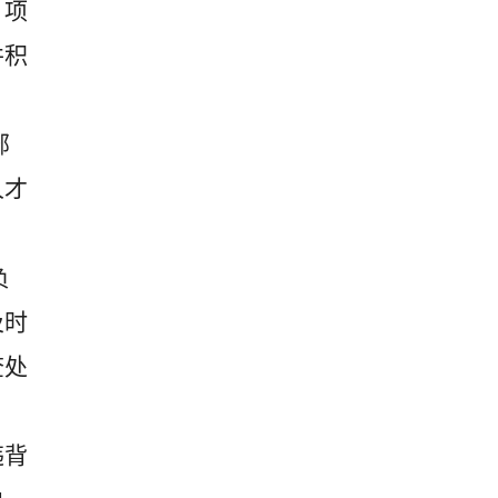
、项
并积
部
人才
负
及时
查处
违背