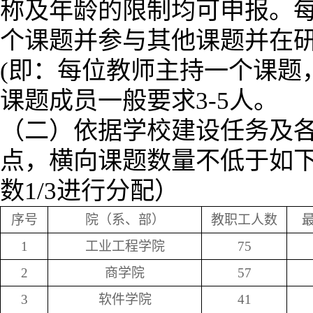
称及年龄的限制均可申报。
个课题并参与其他课题并在
(
即：每位教师主持一个课题
课题成员一般要求
3-5
人。
（二）依据学校建设任务及
点，横向课题数量不低于如
数
1/3
进行分配）
序号
院（系、部）
教职工人数
1
工业工程学院
75
2
商学院
57
3
软件学院
41