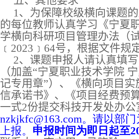
五、其他要求
1
、为保障校级横向课题的
的每位教师认真学习《宁夏职
学横向科研项目管理办法（
﹝
2023
﹞
64
号，根据文件规
2
、课题申报人请认真填写
（加盖“宁夏职业技术学院 
记专用章”）、《横向项目实
信承诺书》、《项目经费预
一式
2
份提交科技开发处办公
nzkjkfc@163.com
。
请以部门
上报。
申报时间为即日起至20