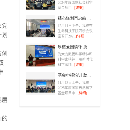
2024年度国家社会科学
基金项目...
[详细]
精心谋划再启航 ...
次党
12月11日下午，我校在
生命科技学院四楼会议
计划
室召开202...
[详细]
厚植爱国情怀 勇...
技创
为大力弘扬科学精神和
科学家精神，用新时代
双
科学家精...
[详细]
申
基金申报培训 助...
11月13日上午，我校
2025年度国家自然科学
基金项目申...
[详细]
基层
向的