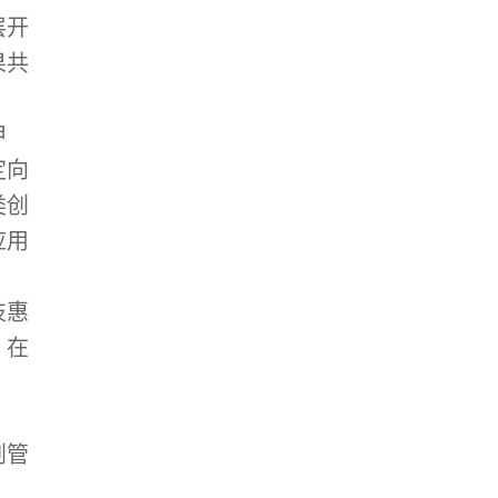
层开
果共
申
定向
类创
应用
技惠
，在
划管