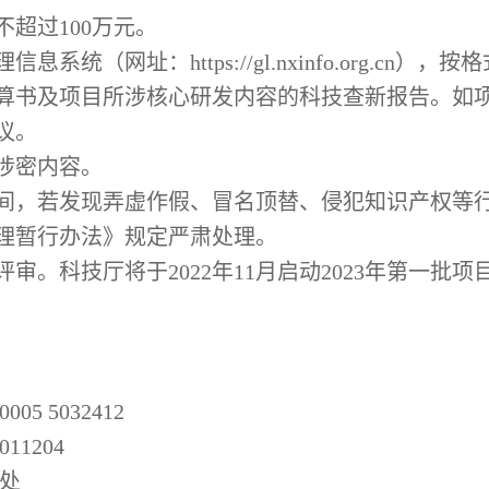
不超过
100
万元。
理信息系统（网址：
https://gl.nxinfo.org.cn
），按格
算书及项目所涉核心研发内容的科技查新报告。如
议。
涉密内容。
间，若发现弄虚作假、冒名顶替、侵犯知识产权等
理暂行办法》规定严肃处理。
评审。科技厅将于
2022
年
11
月启动
2023
年第一批项
0005 5032412
011204
处