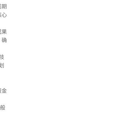
前期
核心
成果
，确
技
划
资金
般