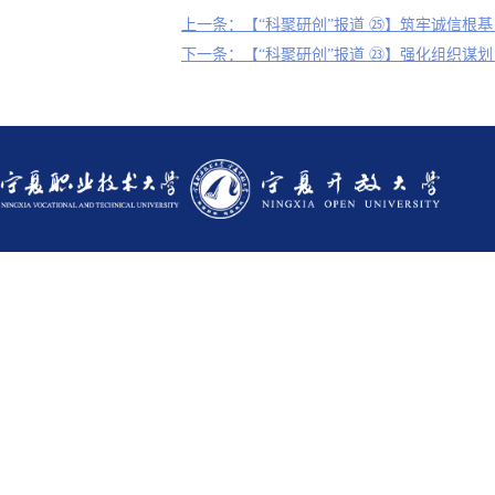
上一条：【“科聚研创”报道 ㉕】筑牢诚信根基
下一条：【“科聚研创”报道 ㉓】强化组织谋